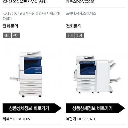
KS-1300C (일반사무실 중형)
제록스DC-VC2265
KS-1300C (일반사무실 중형) 문서세단기/
프린터,복사,스캔,팩스
파쇄기
전화문의
전화문의
히트
인기
히트
인기
제록스DC-V 3065
복합기 DC-V 5070