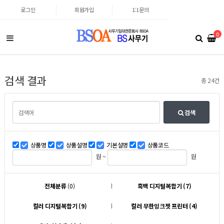
로그인
회원가입
1:1문의
0
검색 결과
총 24건
검색
상품명
상품설명
기본설명
상품코드
원 ~
원
전체분류
(0)
흑백 디지털복합기 (7)
컬러 디지털복합기 (9)
컬러 무한잉크젯 프린터 (4)