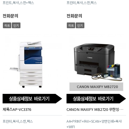
프린트,복사,스캔+팩스
프린터,복사,스캔,팩스
전화문의
전화문의
히트
인기
히트
인기
제록스AP-VC3376
CANON MAXIFY MB2720 무한잉크 프린터 복합기
프린터,복사,스캔,팩스
A4+PRINT+FAX+SCAN+양면인쇄+복사
+WIFI