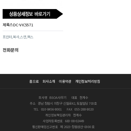
제록스DC-VIC5571
프린터,복사,스캔,팩스
전화문의
홈으로
회사소개
이용약관
개인정보처리방침
회사명
BSOA사무기
대표
천계수
주소
경남 창원시 의창구 신월로42, 토월빌딩 703호
TEL
010-8456-8001
FAX
055-288-8020
개인정보책임관리자
천계수
사업자등록번호
683-08-02449
통신판매업신고번호
제 2023-창원성산-0300 호