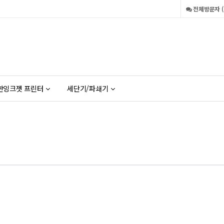
전체방문자 ( 
한잉크젯 프린터
세단기/파쇄기