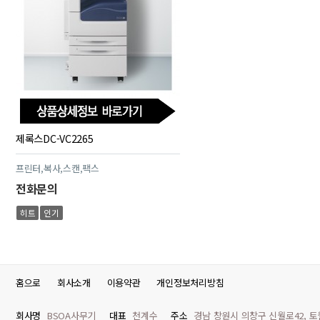
제록스DC-VC2265
프린터,복사,스캔,팩스
전화문의
히트
인기
홈으로
회사소개
이용약관
개인정보처리방침
회사명
BSOA사무기
대표
천계수
주소
경남 창원시 의창구 신월로42, 토